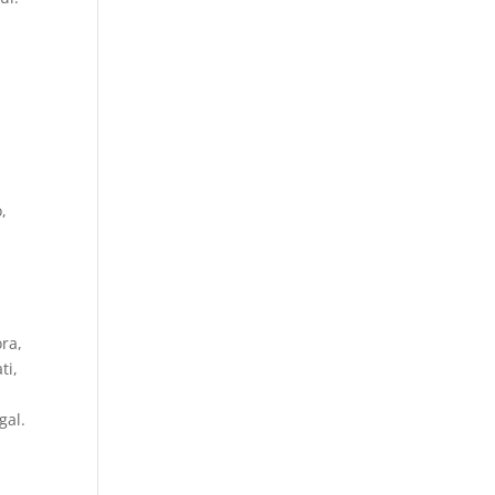
,
ra,
ti,
gal.