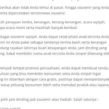
erikut akan tidak Anda temui di pasar, hingga souvenir yang And
minta dipercetakan teristimewa souvenir.
iah perayaan lomba, kenangan, kenang-kenangan, acara aqiqah,
apa acara resmi serta masihlah banyak kembali.
ebagai souvenir aqiqah. Anda dapat cetak photo anak tercinta And
enir ini Anda pakai sebagai tandanya terima kasih serta kenangan
andang rayakan lahirnya buah kesayangan Anda. Jam dinding yang
g, bakal membikin nama anak tercinta Anda simpel dikenang ole
i menjadi tempat promosi perusahaan. Anda dapat membuat tanda,
ulisan yang bisa membikin konsumen setia Anda simpel ingat
ng ini diberikan dengan cara gratis, pastinya dapat memperbanya
k tutup peluang konsumen lebih setia memakai produk atau layan
pilih jam dinding jadi souvenir atau hadiah. Salah satunya :
i tiap rumah.