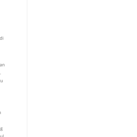
di
han
.
tu
n
ng
ul.