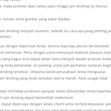
, maka promosi akan selalu jalan hingga jam dinding itu hancur.
, tulisan serta gambar yang bakal dipakai.
am dinding menjadi souvenir, setelah itu cara apa yang penting ja
erikut :
euai dengan keperluan Anda. Karena tiap-tiap ukuran berdiameter
sti berlainan. Perlu diingat untuk menunjuk material ataupun ba
u yang bagus bisa dapat tahan lama menjadi wadah promosi Anda
g Anda kehendaki. Ini penting untuk jadi perhatian lantaran begi
 dinding tersebut. Umpama tanda perusahaan Anda menguasai
am dinding yang Anda tentukan warna merah. Pasti sangat tidak
rlukan terhadap produsen penjual. Kalau dibutuhkan Anda bayarka
asil jam dinding dapat bertambah maksimum.
g dapat dipercaya dengan selalu chech serta recheck kepuasan ya
tak kan menyebalkan dan hasil yang Anda peroleh pastilah terungg