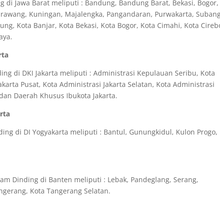
 di Jawa Barat meliputi : Bandung, Bandung Barat, Bekasi, Bogor,
Karawang, Kuningan, Majalengka, Pangandaran, Purwakarta, Subang
g, Kota Banjar, Kota Bekasi, Kota Bogor, Kota Cimahi, Kota Cireb
aya.
rta
g di DKI Jakarta meliputi : Administrasi Kepulauan Seribu, Kota
akarta Pusat, Kota Administrasi Jakarta Selatan, Kota Administrasi
a dan Daerah Khusus Ibukota Jakarta.
rta
ng di DI Yogyakarta meliputi : Bantul, Gunungkidul, Kulon Progo,
m Dinding di Banten meliputi : Lebak, Pandeglang, Serang,
angerang, Kota Tangerang Selatan.