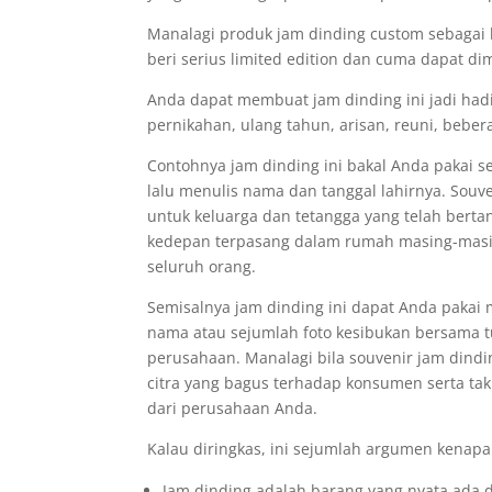
Manalagi produk jam dinding custom sebagai b
beri serius limited edition dan cuma dapat di
Anda dapat membuat jam dinding ini jadi had
pernikahan, ulang tahun, arisan, reuni, beber
Contohnya jam dinding ini bakal Anda pakai s
lalu menulis nama dan tanggal lahirnya. Souv
untuk keluarga dan tetangga yang telah bert
kedepan terpasang dalam rumah masing-masin
seluruh orang.
Semisalnya jam dinding ini dapat Anda paka
nama atau sejumlah foto kesibukan bersama t
perusahaan. Manalagi bila souvenir jam dindi
citra yang bagus terhadap konsumen serta ta
dari perusahaan Anda.
Kalau diringkas, ini sejumlah argumen kenapa 
Jam dinding adalah barang yang nyata ada d