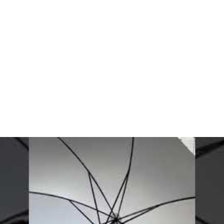
ung Golf Segi Empat
HUBUNGI KAMI SEK
 100 psc @ Rp 45.000,-
Chek Harga Dan Stok 