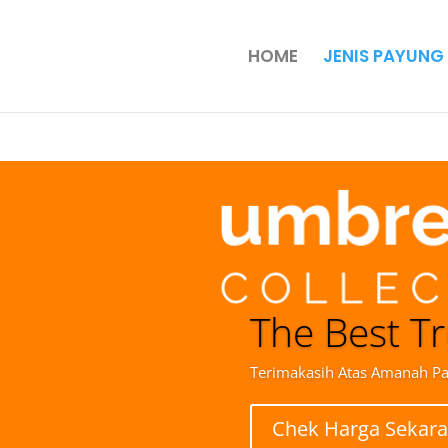
HOME
JENIS PAYUNG
The Best Tr
Terimakasih Atas Amanah P
Chek Harga Sekar