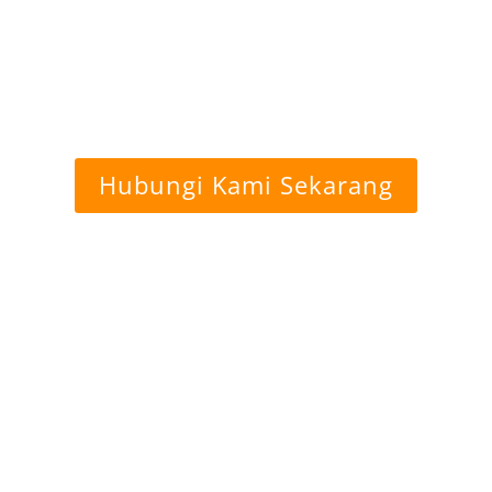
g Golf Nagoya Orange
Payung Golf Warna 
 100 psc @ Rp 49.000,-
Harga Rp 49.000,- Min 1
Hubungi Kami Sekarang