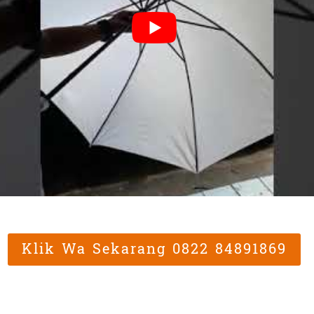
Klik Wa Sekarang 0822 84891869