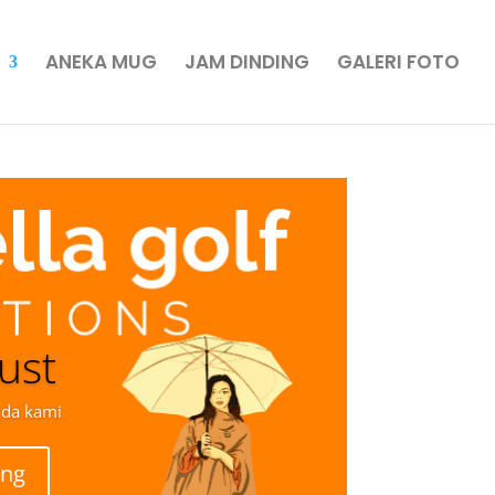
ANEKA MUG
JAM DINDING
GALERI FOTO
ust
ada kami
ang