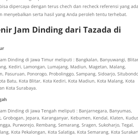
bisa dipercaya dengan terus chech dan recheck referensi yang ada
an menyebalkan serta hasil yang Anda peroleh tentu terhebat.
ir Jam Dinding dari Tazada di
ur
m Dinding di Jawa Timur meliputi : Bangkalan, Banyuwangi, Blitar
ang, Kediri, Lamongan, Lumajang, Madiun, Magetan, Malang,
n, Pasuruan, Ponorogo, Probolinggo, Sampang, Sidoarjo, Situbondo
 Batu, Kota Blitar, Kota Kediri, Kota Madiun, Kota Malang, Kota
dan Kota Surabaya.
ngah
am Dinding di Jawa Tengah meliputi : Banjarnegara, Banyumas,
ak, Grobogan, Jepara, Karanganyar, Kebumen, Kendal, Klaten, Kudu
ingga, Purworejo, Rembang, Semarang, Sragen, Sukoharjo, Tegal,
ng, Kota Pekalongan, Kota Salatiga, Kota Semarang, Kota Surakar