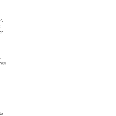
r,
,
on,
u,
rasi
ta