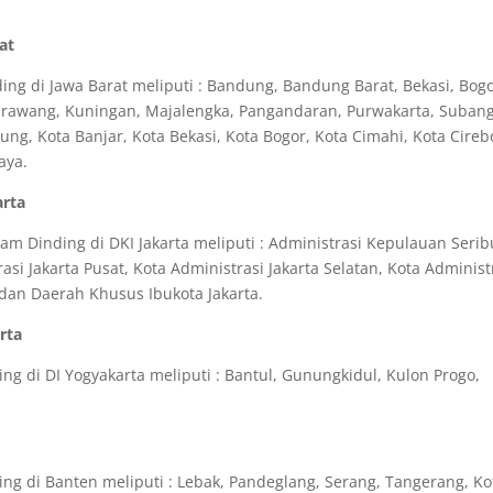
at
ng di Jawa Barat meliputi : Bandung, Bandung Barat, Bekasi, Bogo
Karawang, Kuningan, Majalengka, Pangandaran, Purwakarta, Subang
g, Kota Banjar, Kota Bekasi, Kota Bogor, Kota Cimahi, Kota Cireb
aya.
arta
m Dinding di DKI Jakarta meliputi : Administrasi Kepulauan Serib
asi Jakarta Pusat, Kota Administrasi Jakarta Selatan, Kota Administ
a dan Daerah Khusus Ibukota Jakarta.
rta
g di DI Yogyakarta meliputi : Bantul, Gunungkidul, Kulon Progo,
ng di Banten meliputi : Lebak, Pandeglang, Serang, Tangerang, Ko