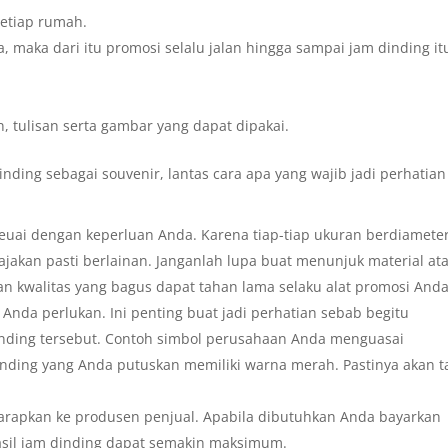
setiap rumah.
 maka dari itu promosi selalu jalan hingga sampai jam dinding it
, tulisan serta gambar yang dapat dipakai.
inding sebagai souvenir, lantas cara apa yang wajib jadi perhatian
seuai dengan keperluan Anda. Karena tiap-tiap ukuran berdiamete
jajakan pasti berlainan. Janganlah lupa buat menunjuk material at
n kwalitas yang bagus dapat tahan lama selaku alat promosi Anda
Anda perlukan. Ini penting buat jadi perhatian sebab begitu
nding tersebut. Contoh simbol perusahaan Anda menguasai
nding yang Anda putuskan memiliki warna merah. Pastinya akan t
arapkan ke produsen penjual. Apabila dibutuhkan Anda bayarkan
asil jam dinding dapat semakin maksimum.