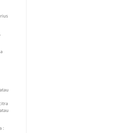
rius
,
da
 atau
itra
 atau
a :