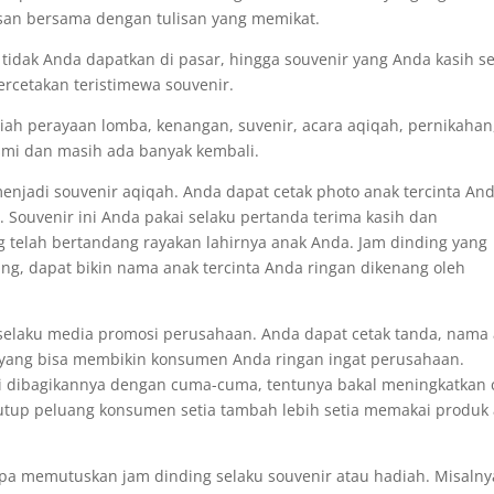
isan bersama dengan tulisan yang memikat.
 tidak Anda dapatkan di pasar, hingga souvenir yang Anda kasih se
ercetakan teristimewa souvenir.
diah perayaan lomba, kenangan, suvenir, acara aqiqah, pernikahan
esmi dan masih ada banyak kembali.
enjadi souvenir aqiqah. Anda dapat cetak photo anak tercinta An
. Souvenir ini Anda pakai selaku pertanda terima kasih dan
g telah bertandang rayakan lahirnya anak Anda. Jam dinding yang
, dapat bikin nama anak tercinta Anda ringan dikenang oleh
selaku media promosi perusahaan. Anda dapat cetak tanda, nama
n yang bisa membikin konsumen Anda ringan ingat perusahaan.
ni dibagikannya dengan cuma-cuma, tentunya bakal meningkatkan c
tutup peluang konsumen setia tambah lebih setia memakai produk
pa memutuskan jam dinding selaku souvenir atau hadiah. Misalny