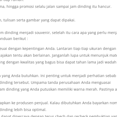
ma, hingga promosi selalu jalan sampai jam dinding itu hancur.
, tulisan serta gambar yang dapat dipakai.
m dinding menjadi souvenir, setelah itu cara apa yang perlu menj
anduan berikut :
seuai dengan kepentingan Anda. Lantaran tiap-tiap ukuran dengan
ajakan tentu akan berlainan. Janganlah lupa untuk menunjuk mate
ing dengan kwalitas yang bagus bisa dapat tahan lama jadi wadah
n yang Anda butuhkan. Ini penting untuk menjadi perhatian sebab
m dinding tersebut. Umpama tanda perusahaan Anda menguasai
am dinding yang Anda putuskan memiliki warna merah. Pastinya 
rapkan ke produsen penjual. Kalau dibutuhkan Anda bayarkan nom
dinding lebih bisa optimal.
 dapat dipercaya dengan terus chech dan recheck pembuktian ya