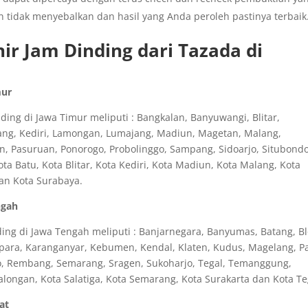
n tidak menyebalkan dan hasil yang Anda peroleh pastinya terbaik
ir Jam Dinding dari Tazada di
mur
ing di Jawa Timur meliputi : Bangkalan, Banyuwangi, Blitar,
ang, Kediri, Lamongan, Lumajang, Madiun, Magetan, Malang,
n, Pasuruan, Ponorogo, Probolinggo, Sampang, Sidoarjo, Situbondo
 Batu, Kota Blitar, Kota Kediri, Kota Madiun, Kota Malang, Kota
dan Kota Surabaya.
ngah
ng di Jawa Tengah meliputi : Banjarnegara, Banyumas, Batang, Bl
epara, Karanganyar, Kebumen, Kendal, Klaten, Kudus, Magelang, Pa
o, Rembang, Semarang, Sragen, Sukoharjo, Tegal, Temanggung,
longan, Kota Salatiga, Kota Semarang, Kota Surakarta dan Kota Te
at