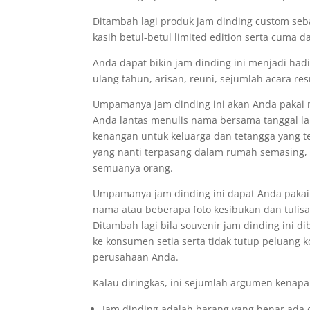
Ditambah lagi produk jam dinding custom seba
kasih betul-betul limited edition serta cuma d
Anda dapat bikin jam dinding ini menjadi had
ulang tahun, arisan, reuni, sejumlah acara r
Umpamanya jam dinding ini akan Anda pakai 
Anda lantas menulis nama bersama tanggal lah
kenangan untuk keluarga dan tetangga yang te
yang nanti terpasang dalam rumah semasing
semuanya orang.
Umpamanya jam dinding ini dapat Anda pakai
nama atau beberapa foto kesibukan dan tuli
Ditambah lagi bila souvenir jam dinding ini 
ke konsumen setia serta tidak tutup peluang
perusahaan Anda.
Kalau diringkas, ini sejumlah argumen kenapa 
Jam dinding adalah barang yang benar ada d