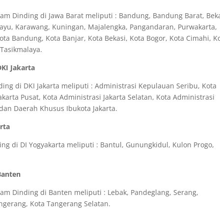
m Dinding di Jawa Barat meliputi : Bandung, Bandung Barat, Beka
amayu, Karawang, Kuningan, Majalengka, Pangandaran, Purwakarta,
a Bandung, Kota Banjar, Kota Bekasi, Kota Bogor, Kota Cimahi, K
 Tasikmalaya.
DKI Jakarta
ng di DKI Jakarta meliputi : Administrasi Kepulauan Seribu, Kota
akarta Pusat, Kota Administrasi Jakarta Selatan, Kota Administrasi
a dan Daerah Khusus Ibukota Jakarta.
rta
g di DI Yogyakarta meliputi : Bantul, Gunungkidul, Kulon Progo,
Banten
m Dinding di Banten meliputi : Lebak, Pandeglang, Serang,
angerang, Kota Tangerang Selatan.