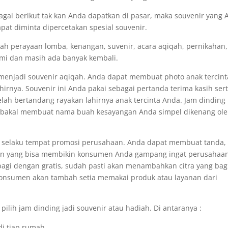
gai berikut tak kan Anda dapatkan di pasar, maka souvenir yang 
apat diminta dipercetakan spesial souvenir.
iah perayaan lomba, kenangan, suvenir, acara aqiqah, pernikahan,
esmi dan masih ada banyak kembali.
menjadi souvenir aqiqah. Anda dapat membuat photo anak tercint
irnya. Souvenir ini Anda pakai sebagai pertanda terima kasih ser
lah bertandang rayakan lahirnya anak tercinta Anda. Jam dinding
, bakal membuat nama buah kesayangan Anda simpel dikenang ol
 selaku tempat promosi perusahaan. Anda dapat membuat tanda,
san yang bisa membikin konsumen Anda gampang ingat perusahaa
dibagi dengan gratis, sudah pasti akan menambahkan citra yang ba
 konsumen akan tambah setia memakai produk atau layanan dari
pilih jam dinding jadi souvenir atau hadiah. Di antaranya :
i tiap rumah.