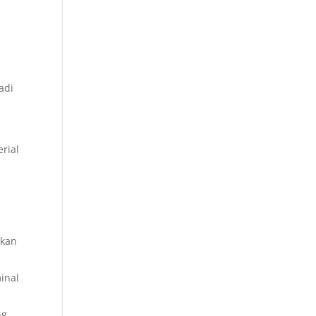
adi
rial
akan
inal
ng