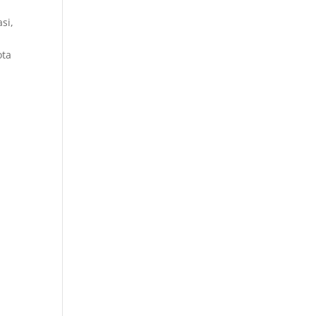
si,
ota