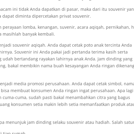
cam ini tidak Anda dapatkan di pasar, maka dari itu souvenir ya
a dapat diminta dipercetakan privat souvenir.
h perayaan lomba, kenangan, suvenir, acara aqiqah, pernikahan, h
rta masihlah banyak kembali.
njadi souvenir aqiqah. Anda dapat cetak poto anak tercinta Anda
rnya. Souvenir ini Anda pakai jadi pertanda terima kasih serta
g udah bertandang rayakan lahirnya anak Anda. Jam dinding yang
ng, bakal membikin nama buah kesayangan Anda ringan dikenan
menjadi media promosi perusahaan. Anda dapat cetak simbol, nam
ng bisa membuat konsumen Anda ringan ingat perusahaan. Apa lagi
gan cuma-cuma, sudah pasti bakal menambahkan citra yang bagus
eluang konsumen setia makin lebih setia memanfaatkan produk ata
a menunjuk jam dinding selaku souvenir atau hadiah. Salah satun
i tiap rumah.