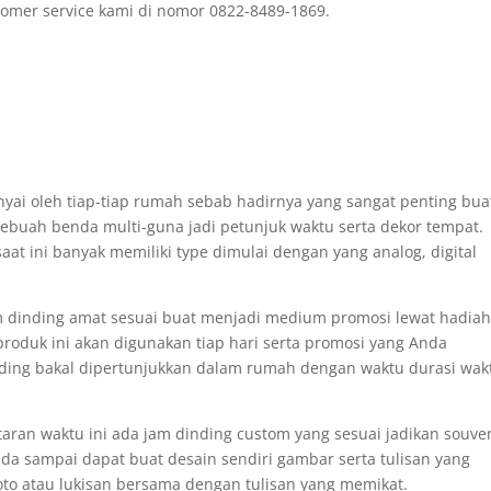
omer service kami di nomor 0822-8489-1869.
nyai oleh tiap-tiap rumah sebab hadirnya yang sangat penting bua
 Sebuah benda multi-guna jadi petunjuk waktu serta dekor tempat.
t ini banyak memiliki type dimulai dengan yang analog, digital
am dinding amat sesuai buat menjadi medium promosi lewat hadia
oduk ini akan digunakan tiap hari serta promosi yang Anda
nding bakal dipertunjukkan dalam rumah dengan waktu durasi wak
taran waktu ini ada jam dinding custom yang sesuai jadikan souve
da sampai dapat buat desain sendiri gambar serta tulisan yang
to atau lukisan bersama dengan tulisan yang memikat.