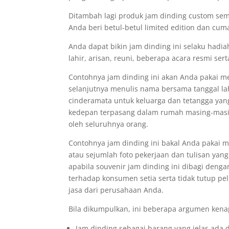
Ditambah lagi produk jam dinding custom sema
Anda beri betul-betul limited edition dan cum
Anda dapat bikin jam dinding ini selaku hadia
lahir, arisan, reuni, beberapa acara resmi se
Contohnya jam dinding ini akan Anda pakai me
selanjutnya menulis nama bersama tanggal lahi
cinderamata untuk keluarga dan tetangga yan
kedepan terpasang dalam rumah masing-masi
oleh seluruhnya orang.
Contohnya jam dinding ini bakal Anda pakai 
atau sejumlah foto pekerjaan dan tulisan ya
apabila souvenir jam dinding ini dibagi den
terhadap konsumen setia serta tidak tutup p
jasa dari perusahaan Anda.
Bila dikumpulkan, ini beberapa argumen kenap
Jam dinding sebagai barang yang jelas ada d