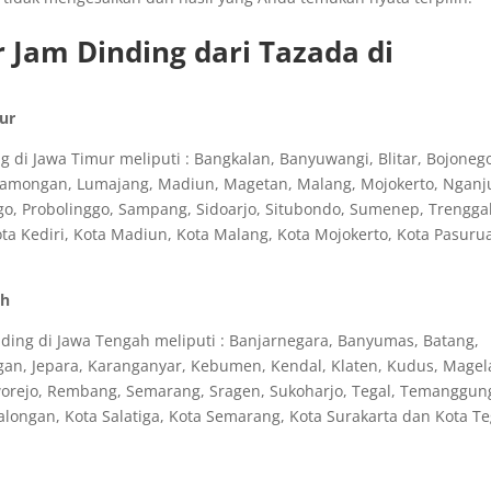
 Jam Dinding dari Tazada di
mur
 di Jawa Timur meliputi : Bangkalan, Banyuwangi, Blitar, Bojoneg
 Lamongan, Lumajang, Madiun, Magetan, Malang, Mojokerto, Nganj
o, Probolinggo, Sampang, Sidoarjo, Situbondo, Sumenep, Trengga
ota Kediri, Kota Madiun, Kota Malang, Kota Mojokerto, Kota Pasuru
ah
ding di Jawa Tengah meliputi : Banjarnegara, Banyumas, Batang,
bogan, Jepara, Karanganyar, Kebumen, Kendal, Klaten, Kudus, Magel
rworejo, Rembang, Semarang, Sragen, Sukoharjo, Tegal, Temanggun
longan, Kota Salatiga, Kota Semarang, Kota Surakarta dan Kota Te