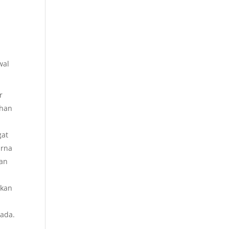
wal
r
ahan
gat
arna
dan
rkan
 ada.