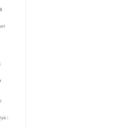
ng
ari
g
a
u
ya :