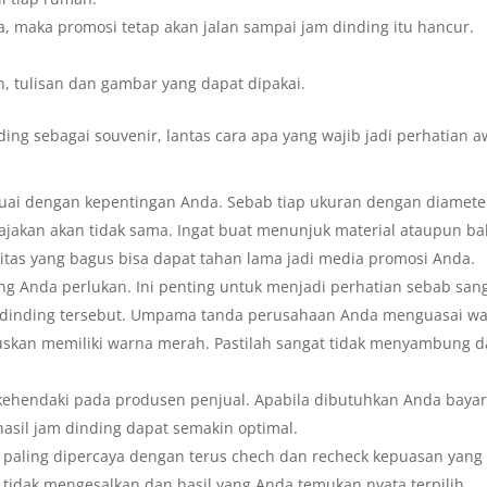
, maka promosi tetap akan jalan sampai jam dinding itu hancur.
n, tulisan dan gambar yang dapat dipakai.
ding sebagai souvenir, lantas cara apa yang wajib jadi perhatian a
euai dengan kepentingan Anda. Sebab tiap ukuran dengan diamete
ijajakan akan tidak sama. Ingat buat menunjuk material ataupun b
itas yang bagus bisa dapat tahan lama jadi media promosi Anda.
ng Anda perlukan. Ini penting untuk menjadi perhatian sebab san
 dinding tersebut. Umpama tanda perusahaan Anda menguasai w
tuskan memiliki warna merah. Pastilah sangat tidak menyambung 
kehendaki pada produsen penjual. Apabila dibutuhkan Anda baya
hasil jam dinding dapat semakin optimal.
 paling dipercaya dengan terus chech dan recheck kepuasan yang
 tidak mengesalkan dan hasil yang Anda temukan nyata terpilih.