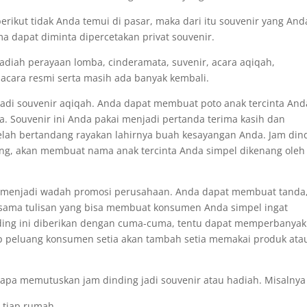
erikut tidak Anda temui di pasar, maka dari itu souvenir yang And
a dapat diminta dipercetakan privat souvenir.
adiah perayaan lomba, cinderamata, suvenir, acara aqiqah,
h acara resmi serta masih ada banyak kembali.
adi souvenir aqiqah. Anda dapat membuat poto anak tercinta And
a. Souvenir ini Anda pakai menjadi pertanda terima kasih dan
elah bertandang rayakan lahirnya buah kesayangan Anda. Jam din
g, akan membuat nama anak tercinta Anda simpel dikenang oleh
i menjadi wadah promosi perusahaan. Anda dapat membuat tanda
sama tulisan yang bisa membuat konsumen Anda simpel ingat
nding ini diberikan dengan cuma-cuma, tentu dapat memperbanyak
up peluang konsumen setia akan tambah setia memakai produk ata
apa memutuskan jam dinding jadi souvenir atau hadiah. Misalnya 
 tiap rumah.