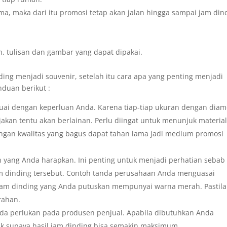
ma, maka dari itu promosi tetap akan jalan hingga sampai jam din
n, tulisan dan gambar yang dapat dipakai.
nding menjadi souvenir, setelah itu cara apa yang penting menjadi
nduan berikut :
euai dengan keperluan Anda. Karena tiap-tiap ukuran dengan diam
jakan tentu akan berlainan. Perlu diingat untuk menunjuk materia
ngan kwalitas yang bagus dapat tahan lama jadi medium promosi
n yang Anda harapkan. Ini penting untuk menjadi perhatian sebab
am dinding tersebut. Contoh tanda perusahaan Anda menguasai
jam dinding yang Anda putuskan mempunyai warna merah. Pastil
rahan.
da perlukan pada produsen penjual. Apabila dibutuhkan Anda
uk supaya hasil jam dinding bisa semakin maksimum.