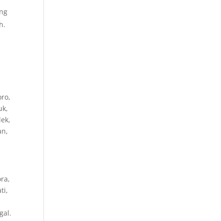
ang
h.
oro,
uk,
lek,
an,
ra,
ti,
gal.