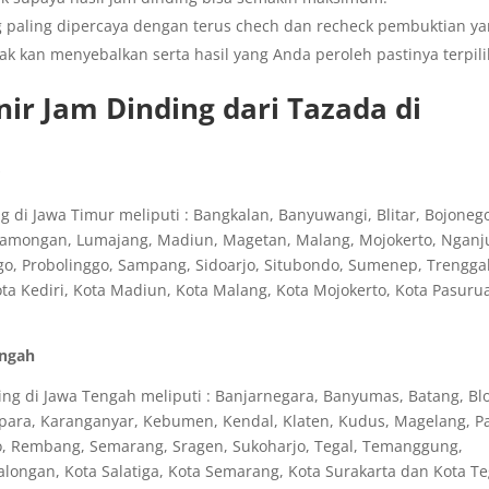
g paling dipercaya dengan terus chech dan recheck pembuktian y
ak kan menyebalkan serta hasil yang Anda peroleh pastinya terpili
ir Jam Dinding dari Tazada di
r
 di Jawa Timur meliputi : Bangkalan, Banyuwangi, Blitar, Bojoneg
 Lamongan, Lumajang, Madiun, Magetan, Malang, Mojokerto, Nganj
o, Probolinggo, Sampang, Sidoarjo, Situbondo, Sumenep, Trengga
ota Kediri, Kota Madiun, Kota Malang, Kota Mojokerto, Kota Pasuru
engah
ng di Jawa Tengah meliputi : Banjarnegara, Banyumas, Batang, Blo
epara, Karanganyar, Kebumen, Kendal, Klaten, Kudus, Magelang, Pa
o, Rembang, Semarang, Sragen, Sukoharjo, Tegal, Temanggung,
longan, Kota Salatiga, Kota Semarang, Kota Surakarta dan Kota Te