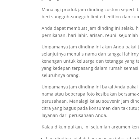
Manalagi produk jam dinding custom seperti b
beri sungguh-sungguh limited edition dan cum
Anda dapat membuat jam dinding ini selaku h
pernikahan, hari lahir, arisan, reuni, sejumla
Umpamanya jam dinding ini akan Anda pakai j
selanjutnya menulis nama dan tanggal lahirny
kenangan untuk keluarga dan tetangga yang t
yang kedepan terpasang dalam rumah semasin
seluruhnya orang.
Umpamanya jam dinding ini bakal Anda paka
nama atau beberapa foto kesibukan bersama-
perusahaan. Manalagi kalau souvenir jam di
citra yang bagus pada konsumen dan tak tut
layanan dari perusahaan Anda.
Kalau dikumpulkan, ini sejumlah argumen ken
Jam dinding adalah barang yang jelas ada di