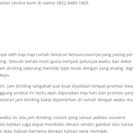
omer service kami di nomor 0822-8489-1869.
nyai oleh tiap-tiap rumah lantaran kemunculannya yang paling pe
nding. Sebuah benda multi-guna menjadi petunjuk waktu dan dekor
dinding sekarang memiliki type mulai dengan yang analog, digi
kayu.
ni, jam dinding sangatlah pas buat dijadikan tempat promosi lew
gung produk ini tentu akan digunakan tiap hari dan promosi yan
antaran jam dinding bakal dipamerkan di rumah dengan waktu du
waktu ini ada jam dinding custom yang sesuai jadikan souvenir
a bahkan juga dapat membikin desain sendiri gambar dan tulisa
to atau lukisan bersama dengan tulisan yang memikat.