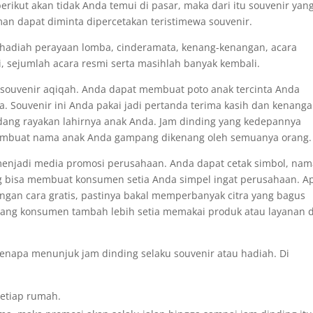
rikut akan tidak Anda temui di pasar, maka dari itu souvenir yan
man dapat diminta dipercetakan teristimewa souvenir.
 hadiah perayaan lomba, cinderamata, kenang-kenangan, acara
i, sejumlah acara resmi serta masihlah banyak kembali.
i souvenir aqiqah. Anda dapat membuat poto anak tercinta Anda
a. Souvenir ini Anda pakai jadi pertanda terima kasih dan kenang
ndang rayakan lahirnya anak Anda. Jam dinding yang kedepannya
embuat nama anak Anda gampang dikenang oleh semuanya orang.
menjadi media promosi perusahaan. Anda dapat cetak simbol, na
ng bisa membuat konsumen setia Anda simpel ingat perusahaan. A
dengan cara gratis, pastinya bakal memperbanyak citra yang bagus
uang konsumen tambah lebih setia memakai produk atau layanan d
enapa menunjuk jam dinding selaku souvenir atau hadiah. Di
setiap rumah.