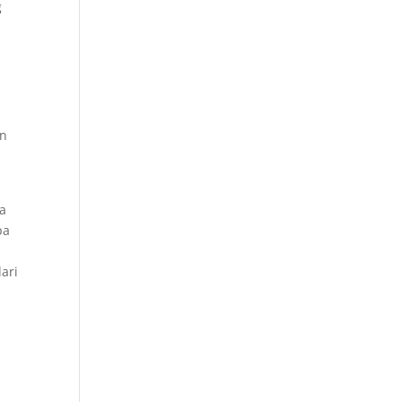
g
an
ma
pa
ari