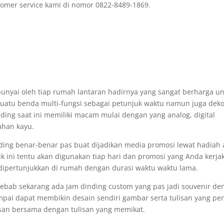
omer service kami di nomor 0822-8489-1869.
punyai oleh tiap rumah lantaran hadirnya yang sangat berharga u
 Suatu benda multi-fungsi sebagai petunjuk waktu namun juga dek
ing saat ini memiliki macam mulai dengan yang analog, digital
ahan kayu.
nding benar-benar pas buat dijadikan media promosi lewat hadiah 
ini tentu akan digunakan tiap hari dan promosi yang Anda kerja
 dipertunjukkan di rumah dengan durasi waktu waktu lama.
sebab sekarang ada jam dinding custom yang pas jadi souvenir de
pai dapat membikin desain sendiri gambar serta tulisan yang pe
isan bersama dengan tulisan yang memikat.