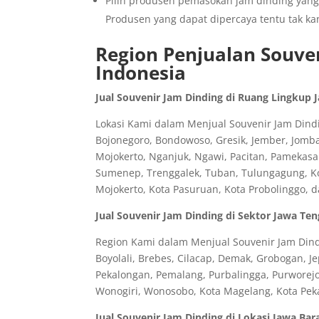
Pilih produsen pemasokan jam dinding yang
Produsen yang dapat dipercaya tentu tak kan
Region Penjualan Souven
Indonesia
Jual Souvenir Jam Dinding di Ruang Lingkup 
Lokasi Kami dalam Menjual Souvenir Jam Dindin
Bojonegoro, Bondowoso, Gresik, Jember, Jomb
Mojokerto, Nganjuk, Ngawi, Pacitan, Pamekasa
Sumenep, Trenggalek, Tuban, Tulungagung, Kota
Mojokerto, Kota Pasuruan, Kota Probolinggo, 
Jual Souvenir Jam Dinding di Sektor Jawa Te
Region Kami dalam Menjual Souvenir Jam Dindi
Boyolali, Brebes, Cilacap, Demak, Grobogan, J
Pekalongan, Pemalang, Purbalingga, Purworej
Wonogiri, Wonosobo, Kota Magelang, Kota Peka
Jual Souvenir Jam Dinding di Lokasi Jawa Bar