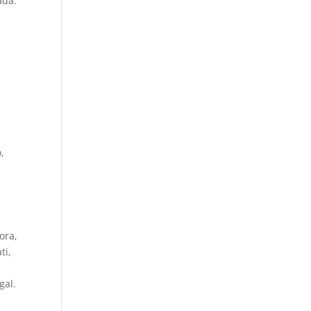
ada.
,
ora,
ti,
gal.