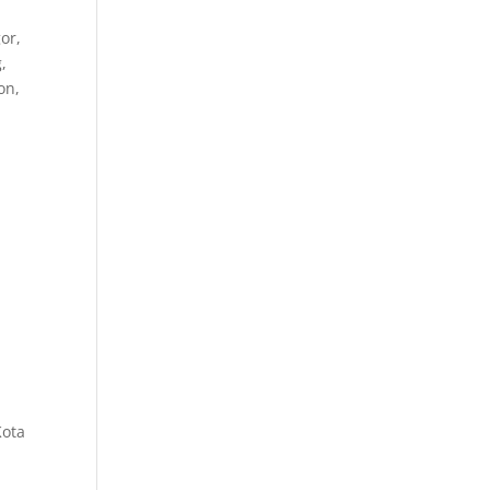
or,
,
on,
Kota