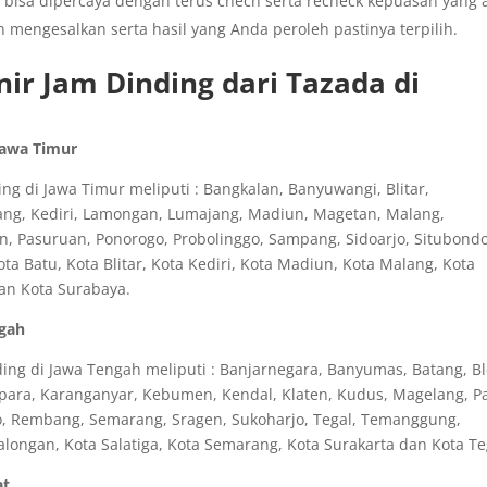
 bisa dipercaya dengan terus chech serta recheck kepuasan yang 
 mengesalkan serta hasil yang Anda peroleh pastinya terpilih.
ir Jam Dinding dari Tazada di
Jawa Timur
g di Jawa Timur meliputi : Bangkalan, Banyuwangi, Blitar,
ang, Kediri, Lamongan, Lumajang, Madiun, Magetan, Malang,
n, Pasuruan, Ponorogo, Probolinggo, Sampang, Sidoarjo, Situbondo
 Batu, Kota Blitar, Kota Kediri, Kota Madiun, Kota Malang, Kota
dan Kota Surabaya.
ngah
ng di Jawa Tengah meliputi : Banjarnegara, Banyumas, Batang, Bl
epara, Karanganyar, Kebumen, Kendal, Klaten, Kudus, Magelang, Pa
o, Rembang, Semarang, Sragen, Sukoharjo, Tegal, Temanggung,
longan, Kota Salatiga, Kota Semarang, Kota Surakarta dan Kota Te
at