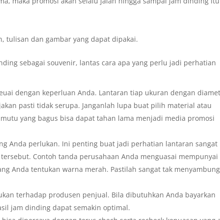
ma, maka promosi akan selalu jalan hingga sampai jam dinding itu
n, tulisan dan gambar yang dapat dipakai.
nding sebagai souvenir, lantas cara apa yang perlu jadi perhatian
seuai dengan keperluan Anda. Lantaran tiap ukuran dengan diame
akan pasti tidak serupa. Janganlah lupa buat pilih material atau
 mutu yang bagus bisa dapat tahan lama menjadi media promosi
g Anda perlukan. Ini penting buat jadi perhatian lantaran sangat
g tersebut. Contoh tanda perusahaan Anda menguasai mempunyai
 yang Anda tentukan warna merah. Pastilah sangat tak menyambun
lukan terhadap produsen penjual. Bila dibutuhkan Anda bayarkan
asil jam dinding dapat semakin optimal.