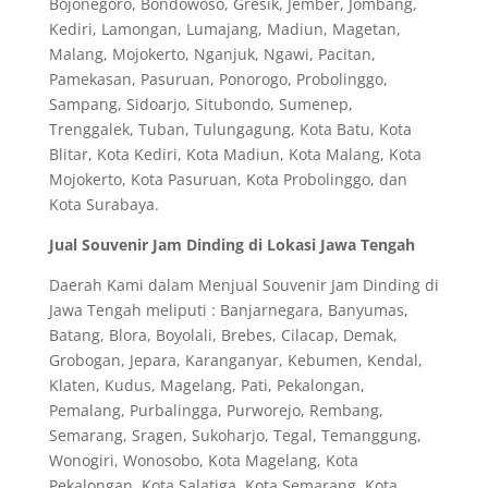
Bojonegoro, Bondowoso, Gresik, Jember, Jombang,
Kediri, Lamongan, Lumajang, Madiun, Magetan,
Malang, Mojokerto, Nganjuk, Ngawi, Pacitan,
Pamekasan, Pasuruan, Ponorogo, Probolinggo,
Sampang, Sidoarjo, Situbondo, Sumenep,
Trenggalek, Tuban, Tulungagung, Kota Batu, Kota
Blitar, Kota Kediri, Kota Madiun, Kota Malang, Kota
Mojokerto, Kota Pasuruan, Kota Probolinggo, dan
Kota Surabaya.
Jual Souvenir Jam Dinding di Lokasi Jawa Tengah
Daerah Kami dalam Menjual Souvenir Jam Dinding di
Jawa Tengah meliputi : Banjarnegara, Banyumas,
Batang, Blora, Boyolali, Brebes, Cilacap, Demak,
Grobogan, Jepara, Karanganyar, Kebumen, Kendal,
Klaten, Kudus, Magelang, Pati, Pekalongan,
Pemalang, Purbalingga, Purworejo, Rembang,
Semarang, Sragen, Sukoharjo, Tegal, Temanggung,
Wonogiri, Wonosobo, Kota Magelang, Kota
Pekalongan, Kota Salatiga, Kota Semarang, Kota