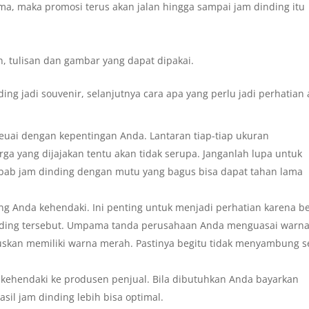
ma, maka promosi terus akan jalan hingga sampai jam dinding itu
n, tulisan dan gambar yang dapat dipakai.
ding jadi souvenir, selanjutnya cara apa yang perlu jadi perhatian
seuai dengan kepentingan Anda. Lantaran tiap-tiap ukuran
ga yang dijajakan tentu akan tidak serupa. Janganlah lupa untuk
ebab jam dinding dengan mutu yang bagus bisa dapat tahan lama
ng Anda kehendaki. Ini penting untuk menjadi perhatian karena b
inding tersebut. Umpama tanda perusahaan Anda menguasai warn
tuskan memiliki warna merah. Pastinya begitu tidak menyambung s
 kehendaki ke produsen penjual. Bila dibutuhkan Anda bayarkan
sil jam dinding lebih bisa optimal.