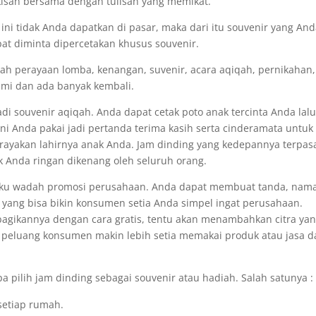
kisan bersama dengan tulisan yang memikat.
ni tidak Anda dapatkan di pasar, maka dari itu souvenir yang An
pat diminta dipercetakan khusus souvenir.
iah perayaan lomba, kenangan, suvenir, acara aqiqah, pernikahan,
esmi dan ada banyak kembali.
adi souvenir aqiqah. Anda dapat cetak poto anak tercinta Anda lal
ni Anda pakai jadi pertanda terima kasih serta cinderamata untuk
rayakan lahirnya anak Anda. Jam dinding yang kedepannya terpas
 Anda ringan dikenang oleh seluruh orang.
elaku wadah promosi perusahaan. Anda dapat membuat tanda, nam
 yang bisa bikin konsumen setia Anda simpel ingat perusahaan.
dibagikannya dengan cara gratis, tentu akan menambahkan citra ya
 peluang konsumen makin lebih setia memakai produk atau jasa d
 pilih jam dinding sebagai souvenir atau hadiah. Salah satunya :
setiap rumah.