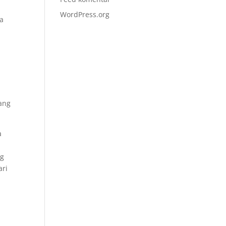
WordPress.org
da
u
ang
a
ng
ari