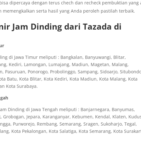
 bisa dipercaya dengan terus chech dan recheck pembuktian yang 
n memengkalkan serta hasil yang Anda peroleh pastilah terbaik.
ir Jam Dinding dari Tazada di
ur
ng di Jawa Timur meliputi : Bangkalan, Banyuwangi, Blitar,
ang, Kediri, Lamongan, Lumajang, Madiun, Magetan, Malang,
n, Pasuruan, Ponorogo, Probolinggo, Sampang, Sidoarjo, Situbondo
 Batu, Kota Blitar, Kota Kediri, Kota Madiun, Kota Malang, Kota
dan Kota Surabaya.
ngah
am Dinding di Jawa Tengah meliputi : Banjarnegara, Banyumas,
ak, Grobogan, Jepara, Karanganyar, Kebumen, Kendal, Klaten, Kudu
ingga, Purworejo, Rembang, Semarang, Sragen, Sukoharjo, Tegal,
ng, Kota Pekalongan, Kota Salatiga, Kota Semarang, Kota Surakar