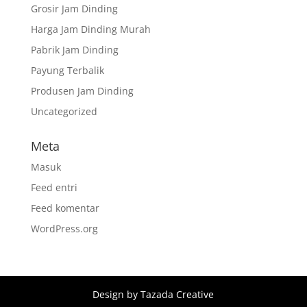
Grosir Jam Dinding
Harga Jam Dinding Murah
Pabrik Jam Dinding
Payung Terbalik
Produsen Jam Dinding
Uncategorized
Meta
Masuk
Feed entri
Feed komentar
WordPress.org
Design by Tazada Creative