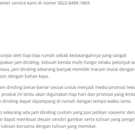
omer service kami di nomor 0822-8489-1869.
punyai oleh tiap-tiap rumah sebab kedatangannya yang sangat
upakan jam dinding. Sebuah benda multi-fungsi selaku petunjuk w
asa, jam dinding sekarang banyak memiliki macam mulai dengan
assic dengan bahan kayu.
jam dinding benar-benar sesuai untuk menjadi media promosi lew
 produk ini tentu akan digunakan tiap hari dan promosi yang And
am dinding dapat dipampang di rumah dengan tempo waktu lama.
ab sekarang ada jam dinding custom yang pas jadikan souvenir de
 dapat membuat desain sendiri gambar serta tulisan yang pengi
 lukisan bersama dengan tulisan yang memikat.