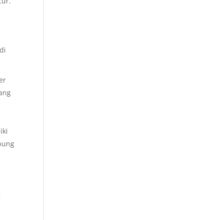
cur.
di
er
yang
iki
mbung
g
.