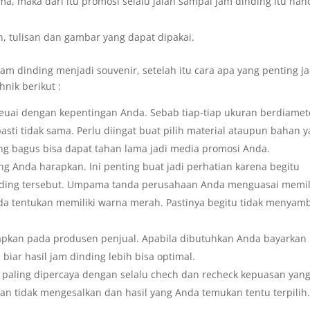
a, maka dari itu promosi selalu jalan sampai jam dinding itu han
n, tulisan dan gambar yang dapat dipakai.
jam dinding menjadi souvenir, setelah itu cara apa yang penting ja
nik berikut :
seuai dengan kepentingan Anda. Sebab tiap-tiap ukuran berdiamet
asti tidak sama. Perlu diingat buat pilih material ataupun bahan 
ng bagus bisa dapat tahan lama jadi media promosi Anda.
ng Anda harapkan. Ini penting buat jadi perhatian karena begitu
inding tersebut. Umpama tanda perusahaan Anda menguasai memil
nda tentukan memiliki warna merah. Pastinya begitu tidak menya
rapkan pada produsen penjual. Apabila dibutuhkan Anda bayarkan
biar hasil jam dinding lebih bisa optimal.
 paling dipercaya dengan selalu chech dan recheck kepuasan yan
kan tidak mengesalkan dan hasil yang Anda temukan tentu terpilih