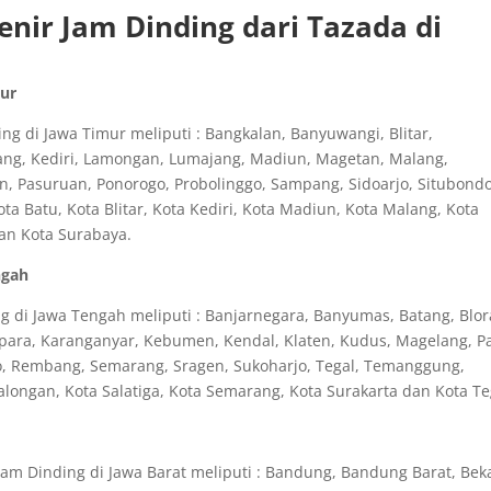
nir Jam Dinding dari Tazada di
mur
g di Jawa Timur meliputi : Bangkalan, Banyuwangi, Blitar,
ang, Kediri, Lamongan, Lumajang, Madiun, Magetan, Malang,
n, Pasuruan, Ponorogo, Probolinggo, Sampang, Sidoarjo, Situbondo
 Batu, Kota Blitar, Kota Kediri, Kota Madiun, Kota Malang, Kota
dan Kota Surabaya.
ngah
 di Jawa Tengah meliputi : Banjarnegara, Banyumas, Batang, Blor
epara, Karanganyar, Kebumen, Kendal, Klaten, Kudus, Magelang, Pa
o, Rembang, Semarang, Sragen, Sukoharjo, Tegal, Temanggung,
longan, Kota Salatiga, Kota Semarang, Kota Surakarta dan Kota Te
m Dinding di Jawa Barat meliputi : Bandung, Bandung Barat, Beka