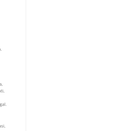
,
a,
ti,
gal.
si,