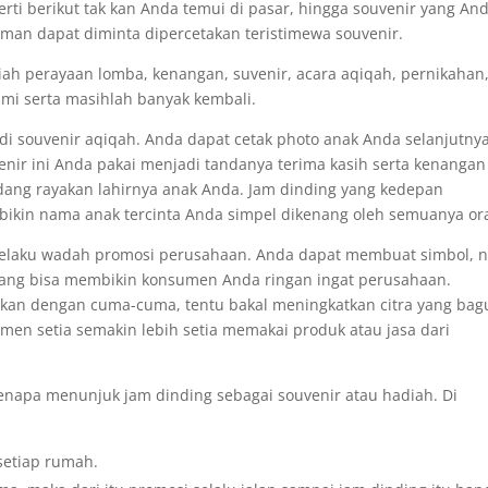
rti berikut tak kan Anda temui di pasar, hingga souvenir yang An
uman dapat diminta dipercetakan teristimewa souvenir.
iah perayaan lomba, kenangan, suvenir, acara aqiqah, pernikahan
smi serta masihlah banyak kembali.
adi souvenir aqiqah. Anda dapat cetak photo anak Anda selanjutny
nir ini Anda pakai menjadi tandanya terima kasih serta kenangan
ndang rayakan lahirnya anak Anda. Jam dinding yang kedepan
ikin nama anak tercinta Anda simpel dikenang oleh semuanya or
i selaku wadah promosi perusahaan. Anda dapat membuat simbol,
n yang bisa membikin konsumen Anda ringan ingat perusahaan.
rikan dengan cuma-cuma, tentu bakal meningkatkan citra yang bag
men setia semakin lebih setia memakai produk atau jasa dari
enapa menunjuk jam dinding sebagai souvenir atau hadiah. Di
setiap rumah.