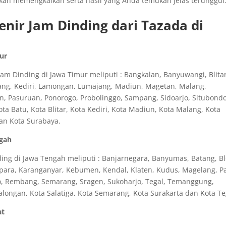
k kan memengkalkan serta hasil yang Anda temukan jelas terunggul
nir Jam Dinding dari Tazada di
mur
m Dinding di Jawa Timur meliputi : Bangkalan, Banyuwangi, Blitar
ang, Kediri, Lamongan, Lumajang, Madiun, Magetan, Malang,
n, Pasuruan, Ponorogo, Probolinggo, Sampang, Sidoarjo, Situbondo
 Batu, Kota Blitar, Kota Kediri, Kota Madiun, Kota Malang, Kota
dan Kota Surabaya.
ngah
ng di Jawa Tengah meliputi : Banjarnegara, Banyumas, Batang, Bl
epara, Karanganyar, Kebumen, Kendal, Klaten, Kudus, Magelang, Pa
o, Rembang, Semarang, Sragen, Sukoharjo, Tegal, Temanggung,
longan, Kota Salatiga, Kota Semarang, Kota Surakarta dan Kota Te
at