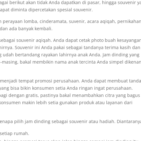
gai berikut akan tidak Anda dapatkan di pasar, hingga souvenir y
dapat diminta dipercetakan spesial souvenir.
ah perayaan lomba, cinderamata, suvenir, acara aqiqah, pernikahan
i dan ada banyak kembali.
ebagai souvenir aqiqah. Anda dapat cetak photo buah kesayanga
hirnya. Souvenir ini Anda pakai sebagai tandanya terima kasih dan
g udah bertandang rayakan lahirnya anak Anda. Jam dinding yang
-masing, bakal membikin nama anak tercinta Anda simpel dikena
 menjadi tempat promosi perusahaan. Anda dapat membuat tanda
 yang bisa bikin konsumen setia Anda ringan ingat perusahaan.
ibagi dengan gratis, pastinya bakal menambahkan citra yang bagus
 konsumen makin lebih setia gunakan produk atau layanan dari
napa pilih jam dinding sebagai souvenir atau hadiah. Diantaranya
 setiap rumah.