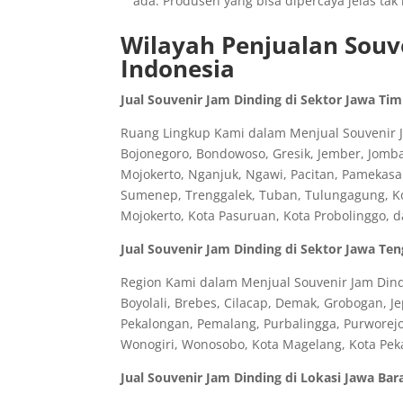
ada. Produsen yang bisa dipercaya jelas ta
Wilayah Penjualan Souve
Indonesia
Jual Souvenir Jam Dinding di Sektor Jawa Ti
Ruang Lingkup Kami dalam Menjual Souvenir Ja
Bojonegoro, Bondowoso, Gresik, Jember, Jomb
Mojokerto, Nganjuk, Ngawi, Pacitan, Pamekasa
Sumenep, Trenggalek, Tuban, Tulungagung, Kota
Mojokerto, Kota Pasuruan, Kota Probolinggo, 
Jual Souvenir Jam Dinding di Sektor Jawa Te
Region Kami dalam Menjual Souvenir Jam Dindi
Boyolali, Brebes, Cilacap, Demak, Grobogan, J
Pekalongan, Pemalang, Purbalingga, Purworej
Wonogiri, Wonosobo, Kota Magelang, Kota Peka
Jual Souvenir Jam Dinding di Lokasi Jawa Bar