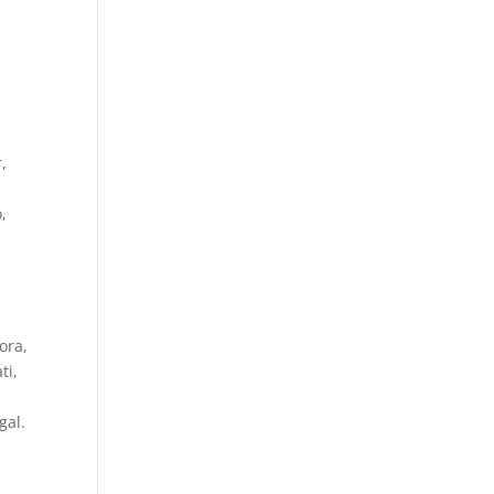
.
,
,
ora,
ti,
gal.