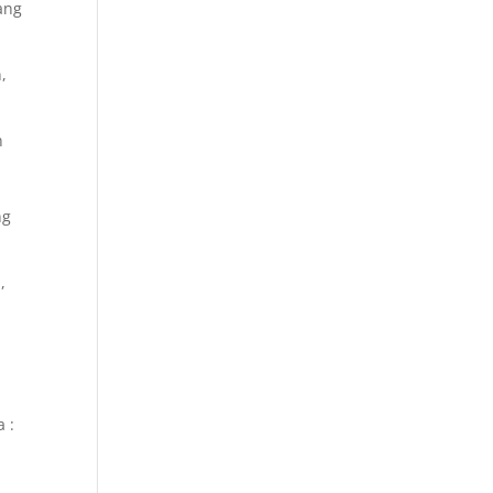
ang
,
n
ng
,
 :