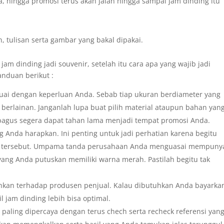
, hingga promosi terus akan jalan hingga sampai jam dinding itu
, tulisan serta gambar yang bakal dipakai.
 jam dinding jadi souvenir, setelah itu cara apa yang wajib jadi
anduan berikut :
euai dengan keperluan Anda. Sebab tiap ukuran berdiameter yang
 berlainan. Janganlah lupa buat pilih material ataupun bahan yan
bagus segera dapat tahan lama menjadi tempat promosi Anda.
g Anda harapkan. Ini penting untuk jadi perhatian karena begitu
ng tersebut. Umpama tanda perusahaan Anda menguasai mempuny
yang Anda putuskan memiliki warna merah. Pastilah begitu tak
tuhkan terhadap produsen penjual. Kalau dibutuhkan Anda bayarka
il jam dinding lebih bisa optimal.
paling dipercaya dengan terus chech serta recheck referensi yan