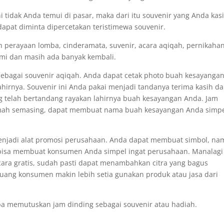
 tidak Anda temui di pasar, maka dari itu souvenir yang Anda kas
apat diminta dipercetakan teristimewa souvenir.
ah perayaan lomba, cinderamata, suvenir, acara aqiqah, pernikahan
esmi dan masih ada banyak kembali.
 sebagai souvenir aqiqah. Anda dapat cetak photo buah kesayanga
hirnya. Souvenir ini Anda pakai menjadi tandanya terima kasih d
g telah bertandang rayakan lahirnya buah kesayangan Anda. Jam
umah semasing, dapat membuat nama buah kesayangan Anda simp
menjadi alat promosi perusahaan. Anda dapat membuat simbol, na
ng bisa membuat konsumen Anda simpel ingat perusahaan. Manalagi
 cara gratis, sudah pasti dapat menambahkan citra yang bagus
luang konsumen makin lebih setia gunakan produk atau jasa dari
pa memutuskan jam dinding sebagai souvenir atau hadiah.