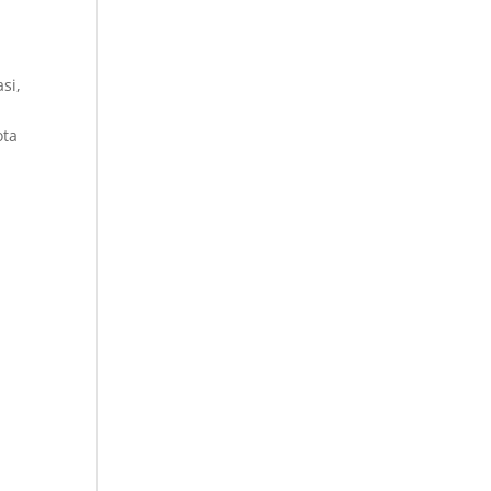
si,
ota