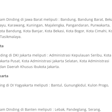
m Dinding di Jawa Barat meliputi : Bandung, Bandung Barat, Beka
amayu, Karawang, Kuningan, Majalengka, Pangandaran, Purwakarta,
a Bandung, Kota Banjar, Kota Bekasi, Kota Bogor, Kota Cimahi, K
 Tasikmalaya.
rta
ng di DKI Jakarta meliputi : Administrasi Kepulauan Seribu, Kota
akarta Pusat, Kota Administrasi Jakarta Selatan, Kota Administrasi
a dan Daerah Khusus Ibukota Jakarta.
karta
g di DI Yogyakarta meliputi : Bantul, Gunungkidul, Kulon Progo,
m Dinding di Banten meliputi : Lebak, Pandeglang, Serang,