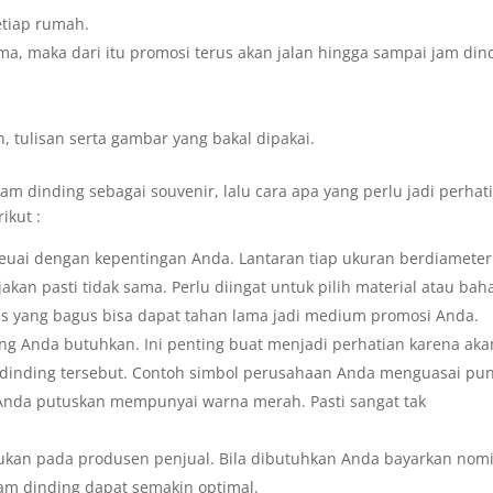
etiap rumah.
ma, maka dari itu promosi terus akan jalan hingga sampai jam din
, tulisan serta gambar yang bakal dipakai.
m dinding sebagai souvenir, lalu cara apa yang perlu jadi perhat
ikut :
seuai dengan kepentingan Anda. Lantaran tiap ukuran berdiameter
akan pasti tidak sama. Perlu diingat untuk pilih material atau bah
as yang bagus bisa dapat tahan lama jadi medium promosi Anda.
ng Anda butuhkan. Ini penting buat menjadi perhatian karena aka
dinding tersebut. Contoh simbol perusahaan Anda menguasai pu
 Anda putuskan mempunyai warna merah. Pasti sangat tak
lukan pada produsen penjual. Bila dibutuhkan Anda bayarkan nom
jam dinding dapat semakin optimal.