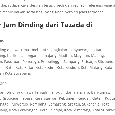
dapat dipercaya dengan terus chech dan recheck referensi yang 
n menyebalkan serta hasil yang Anda peroleh jelas terhebat.
 Jam Dinding dari Tazada di
imur
ng di Jawa Timur meliputi : Bangkalan, Banyuwangi, Blitar,
ang, Kediri, Lamongan, Lumajang, Madiun, Magetan, Malang,
n, Pasuruan, Ponorogo, Probolinggo, Sampang, Sidoarjo, Situbondo
 Batu, Kota Blitar, Kota Kediri, Kota Madiun, Kota Malang, Kota
dan Kota Surabaya.
ngah
am Dinding di Jawa Tengah meliputi : Banjarnegara, Banyumas,
ak, Grobogan, Jepara, Karanganyar, Kebumen, Kendal, Klaten, Kudu
ingga, Purworejo, Rembang, Semarang, Sragen, Sukoharjo, Tegal,
ng, Kota Pekalongan, Kota Salatiga, Kota Semarang, Kota Surakar