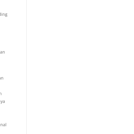
ding
ian
an
n
nya
inal