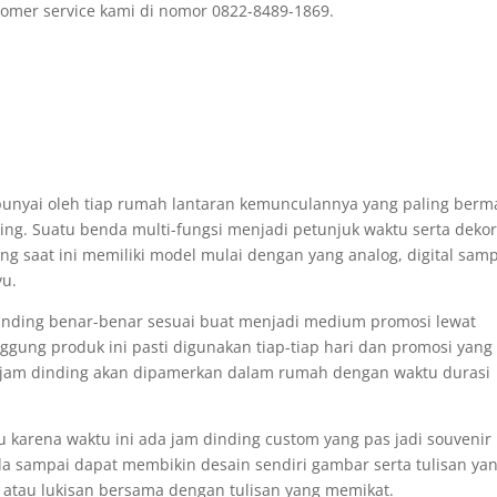
omer service kami di nomor 0822-8489-1869.
ipunyai oleh tiap rumah lantaran kemunculannya yang paling ber
ding. Suatu benda multi-fungsi menjadi petunjuk waktu serta deko
g saat ini memiliki model mulai dengan yang analog, digital sam
yu.
 dinding benar-benar sesuai buat menjadi medium promosi lewat
gung produk ini pasti digunakan tiap-tiap hari dan promosi yang
 jam dinding akan dipamerkan dalam rumah dengan waktu durasi
u karena waktu ini ada jam dinding custom yang pas jadi souvenir
 sampai dapat membikin desain sendiri gambar serta tulisan ya
atau lukisan bersama dengan tulisan yang memikat.