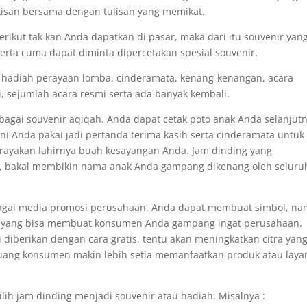
kisan bersama dengan tulisan yang memikat.
rikut tak kan Anda dapatkan di pasar, maka dari itu souvenir yan
erta cuma dapat diminta dipercetakan spesial souvenir.
 hadiah perayaan lomba, cinderamata, kenang-kenangan, acara
i, sejumlah acara resmi serta ada banyak kembali.
bagai souvenir aqiqah. Anda dapat cetak poto anak Anda selanjut
ni Anda pakai jadi pertanda terima kasih serta cinderamata untuk
rayakan lahirnya buah kesayangan Anda. Jam dinding yang
, bakal membikin nama anak Anda gampang dikenang oleh seluru
ebagai media promosi perusahaan. Anda dapat membuat simbol, n
an yang bisa membuat konsumen Anda gampang ingat perusahaan.
i diberikan dengan cara gratis, tentu akan meningkatkan citra yan
luang konsumen makin lebih setia memanfaatkan produk atau lay
ilih jam dinding menjadi souvenir atau hadiah. Misalnya :