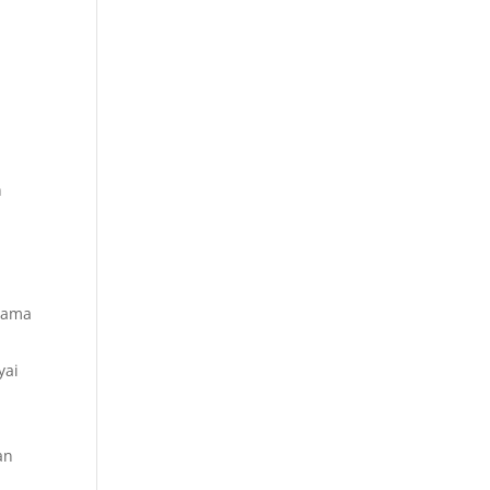
n
 lama
yai
an