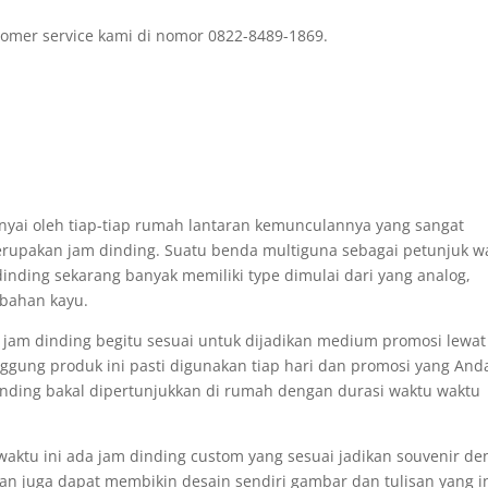
omer service kami di nomor 0822-8489-1869.
nyai oleh tiap-tiap rumah lantaran kemunculannya yang sangat
erupakan jam dinding. Suatu benda multiguna sebagai petunjuk w
dinding sekarang banyak memiliki type dimulai dari yang analog,
 bahan kayu.
 jam dinding begitu sesuai untuk dijadikan medium promosi lewat
gung produk ini pasti digunakan tiap hari dan promosi yang And
nding bakal dipertunjukkan di rumah dengan durasi waktu waktu
waktu ini ada jam dinding custom yang sesuai jadikan souvenir d
 juga dapat membikin desain sendiri gambar dan tulisan yang i