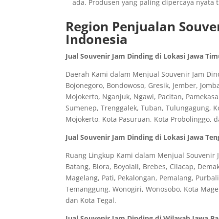
ada. Produsen yang paling dipercaya nyata 
Region Penjualan Souven
Indonesia
Jual Souvenir Jam Dinding di Lokasi Jawa Tim
Daerah Kami dalam Menjual Souvenir Jam Dindi
Bojonegoro, Bondowoso, Gresik, Jember, Jomb
Mojokerto, Nganjuk, Ngawi, Pacitan, Pamekasa
Sumenep, Trenggalek, Tuban, Tulungagung, Kota
Mojokerto, Kota Pasuruan, Kota Probolinggo, 
Jual Souvenir Jam Dinding di Lokasi Jawa Te
Ruang Lingkup Kami dalam Menjual Souvenir J
Batang, Blora, Boyolali, Brebes, Cilacap, Dem
Magelang, Pati, Pekalongan, Pemalang, Purbal
Temanggung, Wonogiri, Wonosobo, Kota Magela
dan Kota Tegal.
Jual Souvenir Jam Dinding di Wilayah Jawa Ba