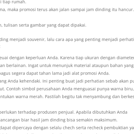
i tiap rumah.
ma, maka promosi terus akan jalan sampai jam dinding itu hancur
, tulisan serta gambar yang dapat dipakai.
ding menjadi souvenir, lalu cara apa yang penting menjadi perhat
:
 seuai dengan keperluan Anda. Karena tiap ukuran dengan diamete
kan berlainan. Ingat untuk menunjuk material ataupun bahan yang
agus segera dapat tahan lama jadi alat promosi Anda.
ng Anda kehendaki. Ini penting buat jadi perhatian sebab akan p
but. Contoh simbol perusahaan Anda menguasai punya warna biru
entukan warna merah. Pastilah begitu tak menyambung dan berke
 perlukan terhadap produsen penjual. Apabila dibutuhkan Anda
 rancangan biar hasil jam dinding bisa semakin maksimum.
 dapat dipercaya dengan selalu chech serta recheck pembuktian y