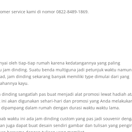
omer service kami di nomor 0822-8489-1869.
nyai oleh tiap-tiap rumah karena kedatangannya yang paling
tu jam dinding. Suatu benda multiguna jadi petunjuk waktu namun
d, jam dinding sekarang banyak memiliki type dimulai dari yang
bahannya kayu.
m dinding sangatlah pas buat menjadi alat promosi lewat hadiah a
k ini akan digunakan sehari-hari dan promosi yang Anda melakuka
at dipampang dalam rumah dengan durasi waktu waktu lama.
bab waktu ini ada jam dinding custom yang pas jadi souvenir den
an juga dapat buat desain sendiri gambar dan tulisan yang pengi