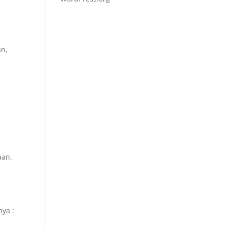
an,
aan.
nya :