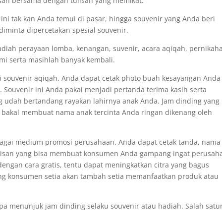
isan bersama dengan tulisan yang memikat.
ni tak kan Anda temui di pasar, hingga souvenir yang Anda beri
 diminta dipercetakan spesial souvenir.
adiah perayaan lomba, kenangan, suvenir, acara aqiqah, pernikah
smi serta masihlah banyak kembali.
di souvenir aqiqah. Anda dapat cetak photo buah kesayangan Anda
. Souvenir ini Anda pakai menjadi pertanda terima kasih serta
g udah bertandang rayakan lahirnya anak Anda. Jam dinding yang
 bakal membuat nama anak tercinta Anda ringan dikenang oleh
ebagai medium promosi perusahaan. Anda dapat cetak tanda, nama
tulisan yang bisa membuat konsumen Anda gampang ingat perusah
 dengan cara gratis, tentu dapat meningkatkan citra yang bagus
ang konsumen setia akan tambah setia memanfaatkan produk atau
pa menunjuk jam dinding selaku souvenir atau hadiah. Salah satu