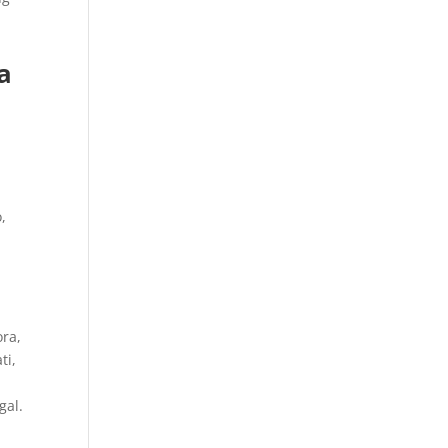
a
,
ora,
ti,
gal.