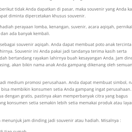
erikut tidak Anda dapatkan di pasar, maka souvenir yang Anda ka
pat diminta dipercetakan khusus souvenir.
hadiah perayaan lomba, kenangan, suvenir, acara aqiqah, pernika
i dan ada banyak kembali.
sebagai souvenir aqiqah. Anda dapat membuat poto anak tercinta
rnya. Souvenir ini Anda pakai jadi tandanya terima kasih serta
udah bertandang rayakan lahirnya buah kesayangan Anda. Jam din
asing, akan bikin nama anak Anda gampang dikenang oleh semua
 jadi medium promosi perusahaan. Anda dapat membuat simbol, 
ng bisa membikin konsumen setia Anda gampang ingat perusahaan.
nnya dengan gratis, pastinya akan memperbanyak citra yang bagus
uang konsumen setia semakin lebih setia memakai produk atau lay
 menunjuk jam dinding jadi souvenir atau hadiah. Misalnya :
di tiap rumah.