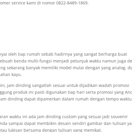
omer service kami di nomor 0822-8489-1869.
nyai oleh tiap rumah sebab hadirnya yang sangat berharga buat
. Sebuah benda multi-fungsi menjadi petunjuk waktu namun juga d
ng sekarang banyak memiliki model mulai dengan yang analog, dig
bahan kayu.
ni, jam dinding sangatlah sesuai untuk dijadikan wadah promosi
ggung produk ini pasti digunakan tiap hari serta promosi yang An
 jam dinding dapat dipamerkan dalam rumah dengan tempo waktu
aran waktu ini ada jam dinding custom yang sesuai jadi souvenir
nda sampai dapat membikin desain sendiri gambar dan tulisan y
tau lukisan bersama dengan tulisan yang memikat.