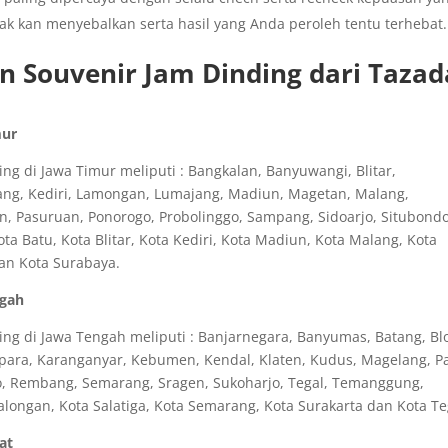
tak kan menyebalkan serta hasil yang Anda peroleh tentu terhebat.
n Souvenir Jam Dinding dari Tazad
mur
g di Jawa Timur meliputi : Bangkalan, Banyuwangi, Blitar,
ang, Kediri, Lamongan, Lumajang, Madiun, Magetan, Malang,
n, Pasuruan, Ponorogo, Probolinggo, Sampang, Sidoarjo, Situbondo
 Batu, Kota Blitar, Kota Kediri, Kota Madiun, Kota Malang, Kota
dan Kota Surabaya.
ngah
ng di Jawa Tengah meliputi : Banjarnegara, Banyumas, Batang, Bl
epara, Karanganyar, Kebumen, Kendal, Klaten, Kudus, Magelang, Pa
o, Rembang, Semarang, Sragen, Sukoharjo, Tegal, Temanggung,
longan, Kota Salatiga, Kota Semarang, Kota Surakarta dan Kota Te
at