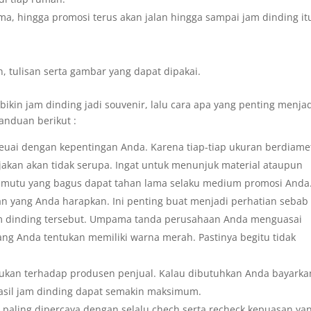
ma, hingga promosi terus akan jalan hingga sampai jam dinding it
, tulisan serta gambar yang dapat dipakai.
ikin jam dinding jadi souvenir, lalu cara apa yang penting menja
anduan berikut :
seuai dengan kepentingan Anda. Karena tiap-tiap ukuran berdiame
ajakan akan tidak serupa. Ingat untuk menunjuk material ataupun
 mutu yang bagus dapat tahan lama selaku medium promosi Anda
n yang Anda harapkan. Ini penting buat menjadi perhatian sebab
am dinding tersebut. Umpama tanda perusahaan Anda menguasai
ang Anda tentukan memiliki warna merah. Pastinya begitu tidak
rlukan terhadap produsen penjual. Kalau dibutuhkan Anda bayarka
asil jam dinding dapat semakin maksimum.
 paling dipercaya dengan selalu chech serta recheck kepuasan ya