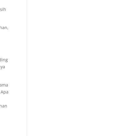
sih
han,
ding
nya
nama
 Apa
anan