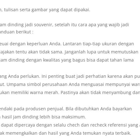
, tulisan serta gambar yang dapat dipakai.
am dinding jadi souvenir, setelah itu cara apa yang wajib jadi
anduan berikut :
seuai dengan keperluan Anda. Lantaran tiap-tiap ukuran dengan
jajakan tentu akan tidak sama. Janganlah lupa untuk memutuskan
 jam dinding dengan kwalitas yang bagus bisa dapat tahan lama
ng Anda perlukan. Ini penting buat jadi perhatian karena akan p
sebut. Umpama simbol perusahaan Anda menguasai mempunyai wa
ntukan memiliki warna merah. Pastinya akan tidak menyambung da
hendaki pada produsen penjual. Bila dibutuhkan Anda bayarkan
a hasil jam dinding lebih bisa maksimum.
dapat dipercaya dengan selalu chech dan recheck referensi yang 
dak memengkalkan dan hasil yang Anda temukan nyata terbaik.