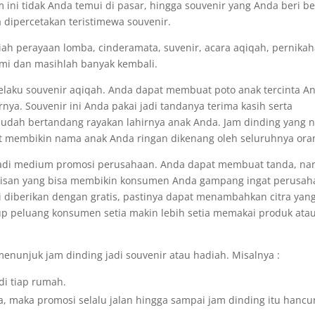
ni tidak Anda temui di pasar, hingga souvenir yang Anda beri be
 dipercetakan teristimewa souvenir.
ah perayaan lomba, cinderamata, suvenir, acara aqiqah, pernikah
esmi dan masihlah banyak kembali.
selaku souvenir aqiqah. Anda dapat membuat poto anak tercinta A
ya. Souvenir ini Anda pakai jadi tandanya terima kasih serta
 udah bertandang rayakan lahirnya anak Anda. Jam dinding yang n
 membikin nama anak Anda ringan dikenang oleh seluruhnya ora
i jadi medium promosi perusahaan. Anda dapat membuat tanda, n
tulisan yang bisa membikin konsumen Anda gampang ingat perusah
ni diberikan dengan gratis, pastinya dapat menambahkan citra yan
up peluang konsumen setia makin lebih setia memakai produk ata
menunjuk jam dinding jadi souvenir atau hadiah. Misalnya :
di tiap rumah.
, maka promosi selalu jalan hingga sampai jam dinding itu hancu