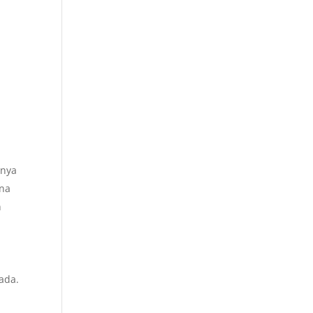
unya
rna
n
ada.