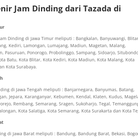
ir Jam Dinding dari Tazada di
mur
m Dinding di Jawa Timur meliputi : Bangkalan, Banyuwangi, Blitar
ang, Kediri, Lamongan, Lumajang, Madiun, Magetan, Malang,
n, Pasuruan, Ponorogo, Probolinggo, Sampang, Sidoarjo, Situbondo
 Batu, Kota Blitar, Kota Kediri, Kota Madiun, Kota Malang, Kota
dan Kota Surabaya.
ah
ding di Jawa Tengah meliputi : Banjarnegara, Banyumas, Batang,
bogan, Jepara, Karanganyar, Kebumen, Kendal, Klaten, Kudus, Magel
rworejo, Rembang, Semarang, Sragen, Sukoharjo, Tegal, Temanggun
longan, Kota Salatiga, Kota Semarang, Kota Surakarta dan Kota Te
at
ng di Jawa Barat meliputi : Bandung, Bandung Barat, Bekasi, Bogo