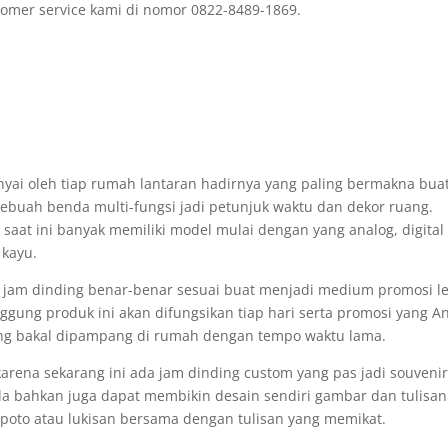
omer service kami di nomor 0822-8489-1869.
nyai oleh tiap rumah lantaran hadirnya yang paling bermakna bua
 Sebuah benda multi-fungsi jadi petunjuk waktu dan dekor ruang.
aat ini banyak memiliki model mulai dengan yang analog, digital
 kayu.
, jam dinding benar-benar sesuai buat menjadi medium promosi l
gung produk ini akan difungsikan tiap hari serta promosi yang A
ing bakal dipampang di rumah dengan tempo waktu lama.
rena sekarang ini ada jam dinding custom yang pas jadi souveni
a bahkan juga dapat membikin desain sendiri gambar dan tulisan
poto atau lukisan bersama dengan tulisan yang memikat.