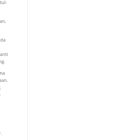
tul-
an,
nda
anti
ng.
ama
aan.
g
u
r.