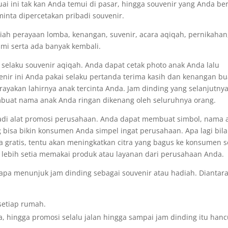
ai ini tak kan Anda temui di pasar, hingga souvenir yang Anda ber
minta dipercetakan pribadi souvenir.
diah perayaan lomba, kenangan, suvenir, acara aqiqah, pernikahan
smi serta ada banyak kembali.
selaku souvenir aqiqah. Anda dapat cetak photo anak Anda lalu
nir ini Anda pakai selaku pertanda terima kasih dan kenangan bu
ayakan lahirnya anak tercinta Anda. Jam dinding yang selanjutny
uat nama anak Anda ringan dikenang oleh seluruhnya orang.
 jadi alat promosi perusahaan. Anda dapat membuat simbol, nama 
 bisa bikin konsumen Anda simpel ingat perusahaan. Apa lagi bila
a gratis, tentu akan meningkatkan citra yang bagus ke konsumen s
 lebih setia memakai produk atau layanan dari perusahaan Anda.
apa menunjuk jam dinding sebagai souvenir atau hadiah. Diantar
setiap rumah.
, hingga promosi selalu jalan hingga sampai jam dinding itu hanc