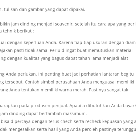
n, tulisan dan gambar yang dapat dipakai.
ikin jam dinding menjadi souvenir, setelah itu cara apa yang per
 tehnik berikut :
euai dengan keperluan Anda. Karena tiap-tiap ukuran dengan diam
jajakan pasti tidak sama. Perlu diingat buat memutuskan material
ing dengan kualitas yang bagus dapat tahan lama menjadi alat
g Anda perlukan. Ini penting buat jadi perhatian lantaran begitu
ng tersebut. Contoh simbol perusahaan Anda menguasai memiliki
yang Anda tentukan memiliki warna merah. Pastinya sangat tak
harapkan pada produsen penjual. Apabila dibutuhkan Anda bayar
il jam dinding dapat bertambah maksimum.
 bisa dipercaya dengan terus chech serta recheck kepuasan yang 
idak mengesalkan serta hasil yang Anda peroleh pastinya terunggu