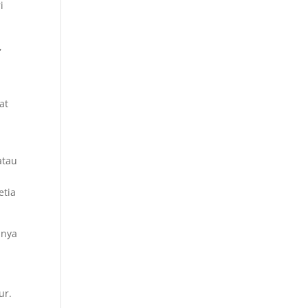
i
,
at
a
atau
etia
anya
ur.