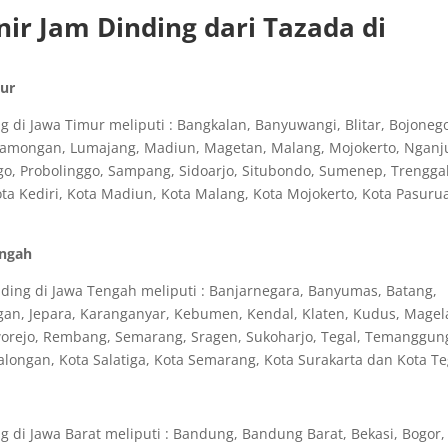
ir Jam Dinding dari Tazada di
mur
 di Jawa Timur meliputi : Bangkalan, Banyuwangi, Blitar, Bojoneg
 Lamongan, Lumajang, Madiun, Magetan, Malang, Mojokerto, Nganj
o, Probolinggo, Sampang, Sidoarjo, Situbondo, Sumenep, Trengga
ota Kediri, Kota Madiun, Kota Malang, Kota Mojokerto, Kota Pasuru
engah
ding di Jawa Tengah meliputi : Banjarnegara, Banyumas, Batang,
bogan, Jepara, Karanganyar, Kebumen, Kendal, Klaten, Kudus, Magel
rworejo, Rembang, Semarang, Sragen, Sukoharjo, Tegal, Temanggun
longan, Kota Salatiga, Kota Semarang, Kota Surakarta dan Kota Te
 di Jawa Barat meliputi : Bandung, Bandung Barat, Bekasi, Bogor,